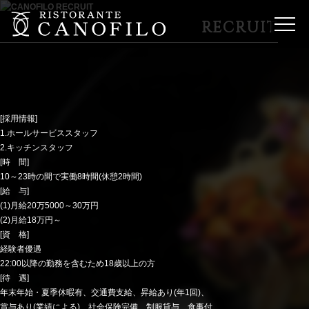
RECRUIT
[採用情報]
1.ホールサービススタッフ
2.キッチンスタッフ
[時 間]
10～23時の間で実働8時間(休憩2時間)
[給 与]
(1)月給20万5000～30万円
(2)月給18万円～
[資 格]
経験者優遇
22:00以降の勤務を含むため18歳以上の方
[待 遇]
年末年始・夏季休暇有、交通費支給、昇給あり(年1回)、
賞与あり(業績による)、社会保険完備、制服貸与、食事付